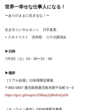
世界一幸せな仕事人になる！
〜ありのままに生きるな！〜
生き方コンサルタント 川手直美
× スタイリスト 宮本彩 コラボ講演会
▶︎日時
7月3日（土）19：00ー21：00
▶︎場所
［リアル会場］10名様限定募集
〒892-0847 鹿児島県鹿児島市西千石町９−９
https://goo.gl/maps/z298wp2ijWeKsQv56
［オンライン参加］100名様限定募集