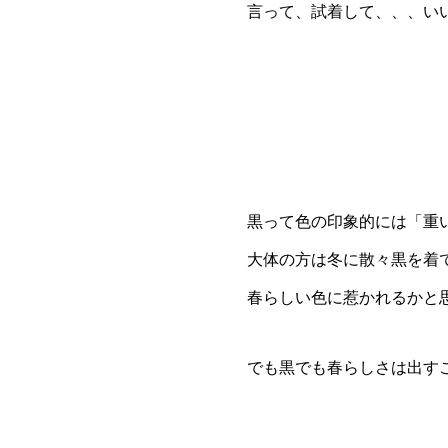
言って、試着して、、、い
黒って色の印象的には「重
大体の方は冬に散々黒を着
春らしい色に惹かれるかと
でも黒でも春らしさは出す