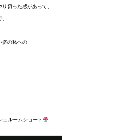
やり切った感があって、
で、
い姿の私への
シュルームショート