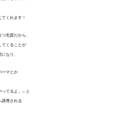
えてくれます！
立つ毛質だから、
してくることが
話になり、
パーマとか
やってるよ」←と
へ誘導される